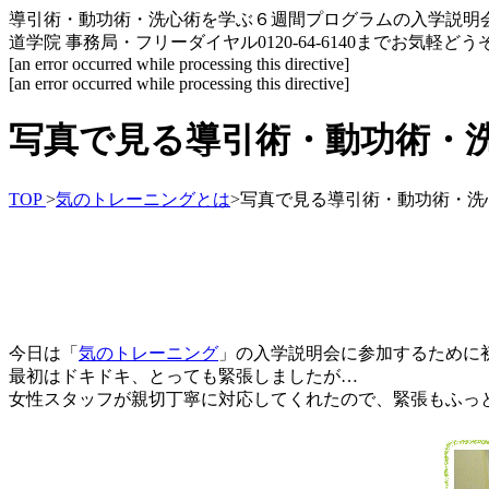
導引術・動功術・洗心術を学ぶ６週間プログラムの入学説明
道学院 事務局・フリーダイヤル0120-64-6140までお気軽どう
[an error occurred while processing this directive]
[an error occurred while processing this directive]
写真で見る導引術・動功術・
TOP
>
気のトレーニングとは
>
写真で見る導引術・動功術・洗
今日は「
気のトレーニング
」の入学説明会に参加するために初
最初はドキドキ、とっても緊張しましたが…
女性スタッフが親切丁寧に対応してくれたので、緊張もふっ