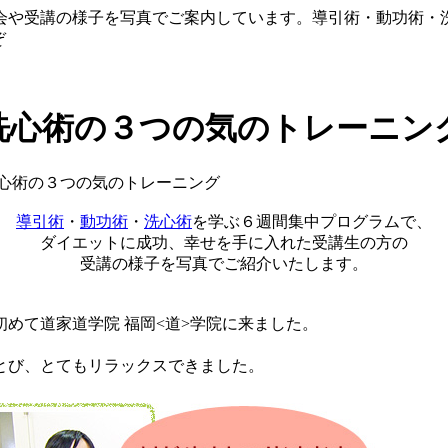
会や受講の様子を写真でご案内しています。導引術・動功術・
ぞ
洗心術の３つの気のトレーニン
心術の３つの気のトレーニング
導引術
・
動功術
・
洗心術
を学ぶ６週間集中プログラムで、
ダイエットに成功、幸せを手に入れた受講生の方の
受講の様子を写真でご紹介いたします。
めて道家道学院 福岡<道>学院に来ました。
とび、とてもリラックスできました。